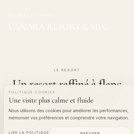
ULUWATU · BALI
VANARA RESORT & SPA
LE RESORT
Un resort raffiné à flanc
de falaise au-dessus de
POLITIQUE COOKIES
Une visite plus calme et fluide
l’océan
Nous utilisons des cookies pour améliorer les performances,
mémoriser vos préférences et comprendre votre navigation.
Vanara Resort & Spa est un resort de luxe à flanc de
LIRE LA POLITIQUE
REFUSER