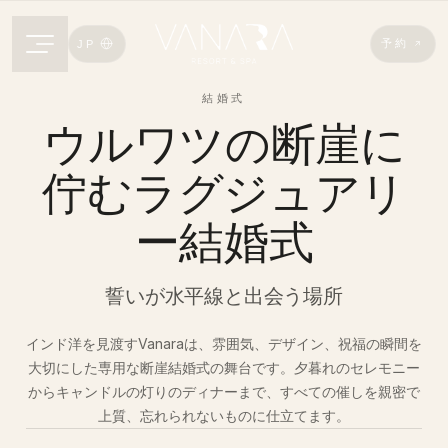
予約
JP
結婚式
ウルワツの断崖に
佇むラグジュアリ
ー結婚式
誓いが水平線と出会う場所
インド洋を見渡すVanaraは、雰囲気、デザイン、祝福の瞬間を
大切にした専用な断崖結婚式の舞台です。夕暮れのセレモニー
からキャンドルの灯りのディナーまで、すべての催しを親密で
上質、忘れられないものに仕立てます。