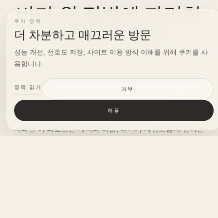
바다 위 절벽에 자리한
쿠키 정책
세련된 리조트
더 차분하고 매끄러운 방문
성능 개선, 선호도 저장, 사이트 이용 방식 이해를 위해 쿠키를 사
용합니다.
Vanara Resort & Spa는 울루와투의 럭셔리 절벽 리조트로,
현대적인 빌라와 열린 공간, 인도양을 향한 막힘없는 전망이
정책 읽기
거부
자연스러운 균형 속에서 어우러집니다.
허용
눙갈란 비치 위, 드물게 남아 있는 자연 그대로의 해안선에
자리한 이 리조트는 대지와 하늘, 바다가 자연스럽게 만나는
주변 환경에서 영감을 받아 완성됩니다.
사적이고 여유로운 분위기는 건축, 빛, 그리고 풍경과의 깊은
연결로 정의됩니다.