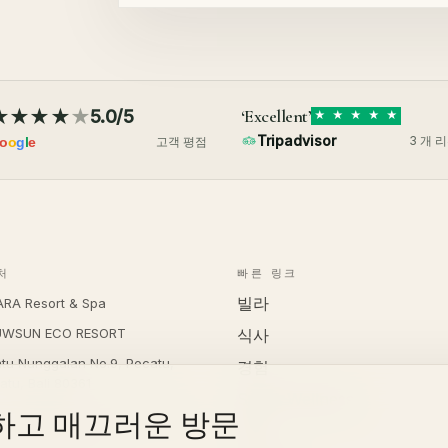
★
★
★
★
★
‘Excellent’
5.0/5
★
★
★
★
★
Tripadvisor
3 개 
o
o
g
l
e
고객 평점
처
빠른 링크
빌라
RA Resort & Spa
UWSUN ECO RESORT
식사
Batu Nunggalan No.9, Pecatu,
경험
atu, Bali 80361
Spa & Wellness
/ WhatsApp
:
+62 813 5356 240
하고 매끄러운 방문
웨딩
일
:
info@vanara.life