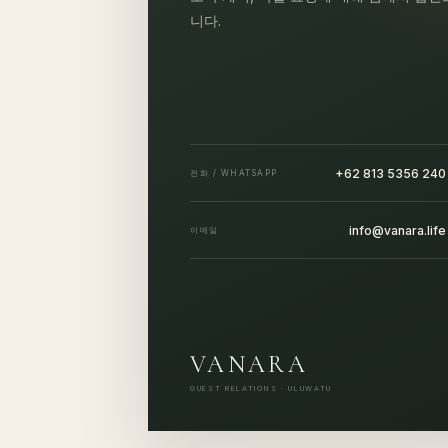
니다.
+62 813 5356 240
전화 / WHATSAPP
info@vanara.life
이메일
VANARA
GUEST RELATIONS · ULUWATU